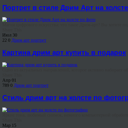
Портрет в стиле Дрим Арт на холст
Магия цифрового искусства: что такое Дрим-арт? Вы хотите под
Share This
Июл
30
22
0
Дрим арт портрет
Картина дрим арт купить в подарок
Одно из актуальных направлений, которое активно набирает обо
Share This
Апр
01
789
0
Дрим арт портрет
Стиль дрим арт на холсте по фото
Яркие тона, любимый снимок, немного компьютерной обработки 
Share This
Мар
15