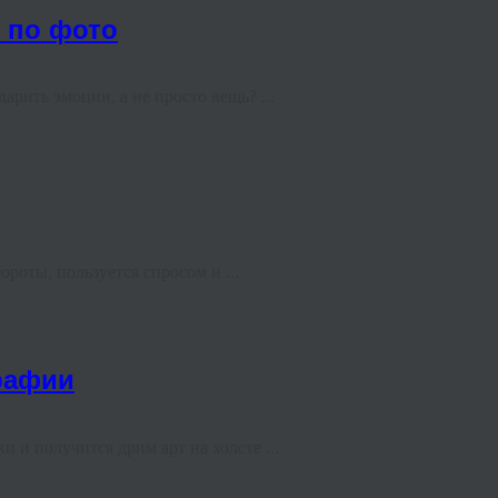
е по фото
арить эмоции, а не просто вещь? ...
роты, пользуется спросом и ...
графии
и получится дрим арт на холсте ...