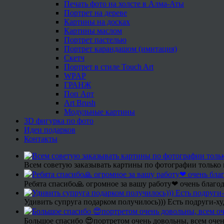
Печать фото на холсте в Алма-Аты
Портрет на дереве
Картины на досках
Картины маслом
Портрет пастелью
Портрет карандашом (имитация)
Скетч
Портрет в стиле Touch Art
WPAP
ГРАНЖ
Поп Арт
Art Brush
Модульные картины
3D фигурка по фото
Идеи подарков
Контакты
Всем советую заказывать картины по фотографии только 
Ребята спасибо🙏 огромное за вашу работу❤ очень благод
Удивить супруга подарком получилось))) Есть подруги-х
Большое спасибо 😍портретом очень довольны, всем очен