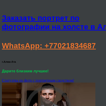
Заказать портрет по
фотографии на холсте в А
WhatsApp: +77021834687
г.Алма-Ата
Дарите близким лучшее!
Статуэтка по фото с портретным сходством!