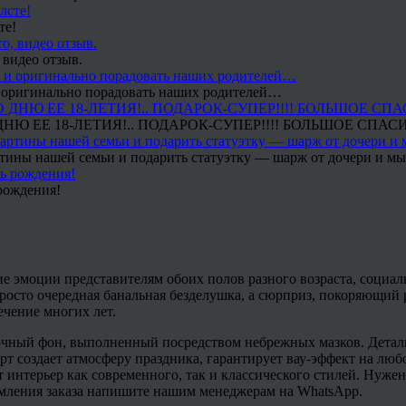
те!
 видео отзыв.
 и оригинально порадовать наших родителей…
Ю ЕЕ 18-ЛЕТИЯ!.. ПОДАРОК-СУПЕР!!!! БОЛЬШОЕ СПАС
тины нашей семьи и подарить статуэтку — шарж от дочери и мы 
рождения!
 эмоции представителям обоих полов разного возраста, социаль
 просто очередная банальная безделушка, а сюрприз, покоряющи
течение многих лет.
чный фон, выполненный посредством небрежных мазков. Детали,
рт создает атмосферу праздника, гарантирует вау-эффект на лю
т интерьер как современного, так и классического стилей. Нуж
рмления заказа напишите нашим менеджерам на WhatsApp.