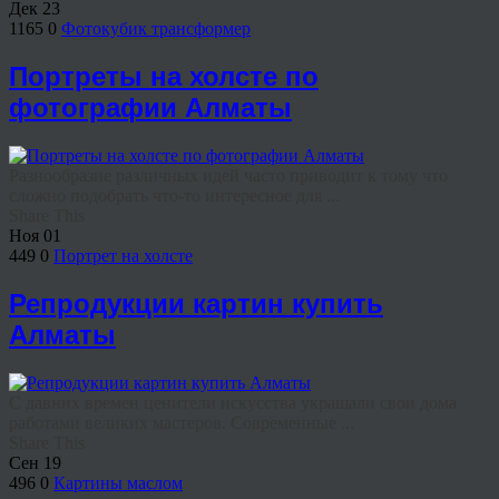
Дек
23
1165
0
Фотокубик трансформер
Портреты на холсте по
фотографии Алматы
Разнообразие различных идей часто приводит к тому что
сложно подобрать что-то интересное для ...
Share This
Ноя
01
449
0
Портрет на холсте
Репродукции картин купить
Алматы
С давних времен ценители искусства украшали свои дома
работами великих мастеров. Современные ...
Share This
Сен
19
496
0
Картины маслом