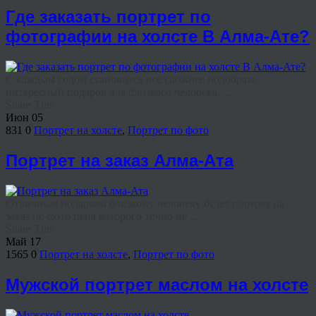
Где заказать портрет по
фотографии на холсте В Алма-Ате?
С каждым годом становится все сложнее подобрать
интересный подарок для близкого человека, ...
Share This
Июн
05
831
0
Портрет на холсте
,
Портрет по фото
Портрет на заказ Алма-Ата
Отличным подарком близкому человеку будет портрет на
заказ по фото цена которого точно не ...
Share This
Май
17
1565
0
Портрет на холсте
,
Портрет по фото
Мужской портрет маслом на холсте