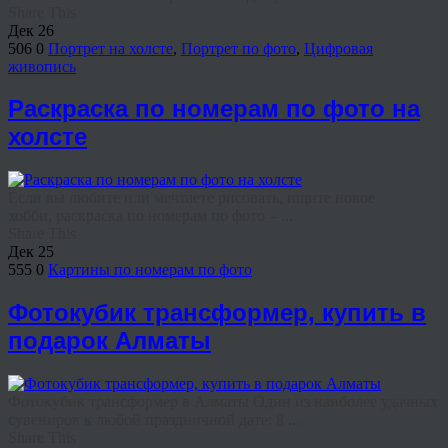
Share This
Дек
26
506
0
Портрет на холсте
,
Портрет по фото
,
Цифровая
живопись
Раскраска по номерам по фото на
холсте
Если вы любите или мечтаете рисовать, ищите новое
хобби, раскраска по номерам по фото – ...
Share This
Дек
25
555
0
Картины по номерам по фото
Фотокубик трансформер, купить в
подарок Алматы
Фотокубик трансформер в Алматы Один из наиболее удачных
сувениров к любой праздничной дате: 8 ...
Share This